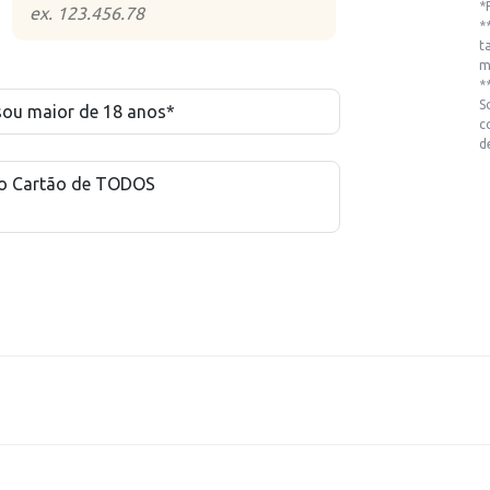
*
*
t
m
*
S
 sou maior de 18 anos*
c
d
do Cartão de TODOS