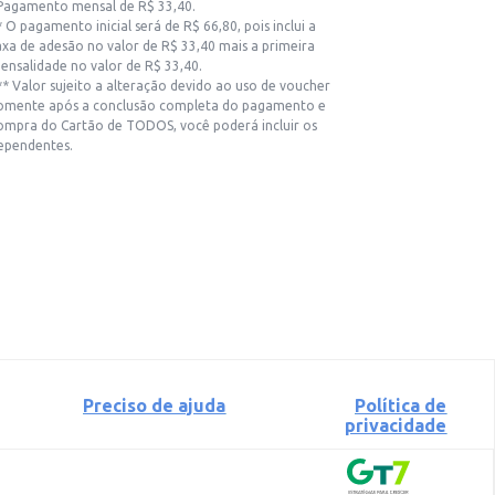
Pagamento mensal de R$
33,40
.
* O pagamento inicial será de
R$ 66,80
, pois inclui a
axa de adesão no valor de
R$ 33,40
mais a primeira
ensalidade no valor de
R$ 33,40
.
** Valor sujeito a alteração devido ao uso de voucher
omente após a conclusão completa do pagamento e
ompra do Cartão de TODOS, você poderá incluir os
ependentes.
Preciso de ajuda
Política de
privacidade