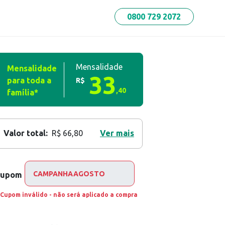
0800 729 2072
Mensalidade
Mensalidade
33
para toda a
R$
,
40
família*
Valor total:
R$ 66,80
Ver mais
Cupom
Cupom inválido - não será aplicado a compra